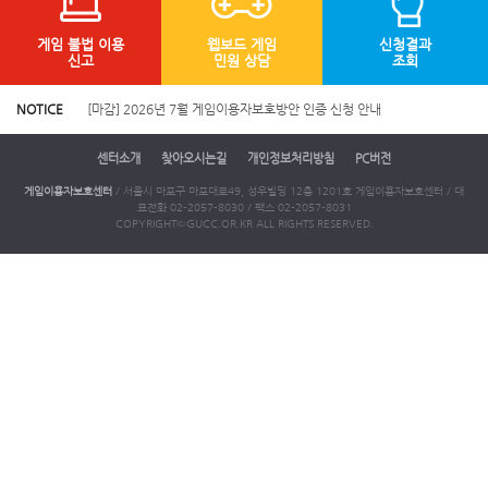
게임 불법 이용
웹보드 게임
신청결과
신고
민원 상담
조회
NOTICE
[마감] 2026년 7월 게임이용자보호방안 인증 신청 안내
센터소개
찾아오시는길
개인정보처리방침
PC버전
게임이용자보호센터
/ 서울시 마포구 마포대로49, 성우빌딩 12층 1201호 게임이용자보호센터 / 대
표전화 02-2057-8030 / 팩스 02-2057-8031
COPYRIGHT©GUCC.OR.KR ALL RIGHTS RESERVED.